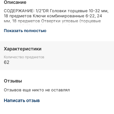
Описание
CОДЕРЖАНИЕ: 1/2"DR Головки торцевые 10-32 мм,
18 предметов Ключи комбинированные 6-22, 24
мм, 18 предметов Отвертки угловые (торцевые
ключи) 1.5-10 мм, 9 предметов Отвертки шлиц
Показать полностью
прямой, Phillips® (крест) 3+3 штуки Бокорезы 150
мм Длиногубцы 150 мм Пассатижи 175 1/2"DR
Трещоточная рукоятка 1/2"DR Удлинители 125 и
250 мм 1/2"DR Вороток Т-образный 1/2"DR Вороток
Характеристики
«гибкая рукоятка» 1/2"DR Шарнир карданный
1/2"DR Удлинитель с шаром 50 мм 1/2"DR
Количество предметов
Удлинители 125, 250 мм, 2 предмета 1/2"DR
62
Головка торцевая, свечная 21 мм
Отзывы
Отзывов еще никто не оставлял
Написать отзыв