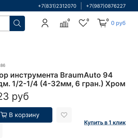
+7(831)2312070
+7(987)0876227
0
0
0
0 руб
186
ор инструмента BraumAuto 94
м. 1/2-1/4 (4-32мм, 6 гран.) Хром
23 руб
В корзину
Купить в 1 клик