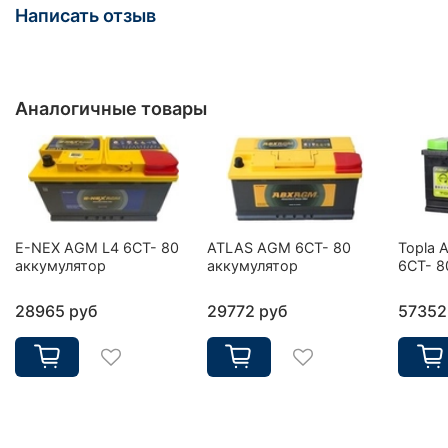
Написать отзыв
Аналогичные товары
E-NEX AGM L4 6CT- 80
ATLAS AGM 6CT- 80
Topla 
аккумулятор
аккумулятор
6CT- 8
28965 руб
29772 руб
57352