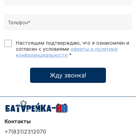
электродвигатели Мощное зарядное устройство
до 40А устанавливается с передней панели (три
ступени заряда) ЖК-дисплей Совместимость с
генераторами "Холодный" старт Режим ECO.
Настраиваемое отключение при работе без
нагрузки Экономичность решения, подключение
только одного аккумулятора 12В Список аналогов
Настоящим подтверждаю, что я ознакомлен и
позволяет оперативно найти аналогичую модель
согласен с условиями
оферты и политики
ИБП или подобрать замену модели ИБП. ИБП
конфиденциальности
*
Home-Vision 300W является аналогом следующих
моделей: аналог БАСТИОН Teplocom-300 аналог
Энергия ПН-500 аналог SVEN RT-500 аналог
Жду звонка!
Powerman Smart 500 INV аналог Volter ИБП-300
аналог Ecovolt Smart 312 аналог Штиль SW500L Вы
можете купить ИБП в нашем магазине. А наши
специалисты подберут оборудование для решения
стоящих перед вами задач. Если вам требуется
определенная модель, то мы поможем выбрать
аналог ИБП, ничем не уступающий по параметрам.
Контакты
+7(831)2312070