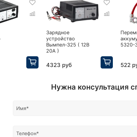
Зарядное
Перем
о
устройство
аккум
Вымпел-325 ( 12В
5320-
20А )
4323 руб
522 р
Нужна консультация с