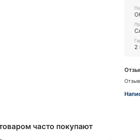
По
О
Пр
С
Га
2
Отзы
Отзыв
Напи
 товаром часто покупают