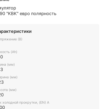
мулятор
90 "KBK" евро полярность
арактеристики
пряжение (В)
2
кость (Ah)
90
ина (мм)
13
рина (мм)
23
сота (мм)
20
к холодной прокрутки, (EN) А
100