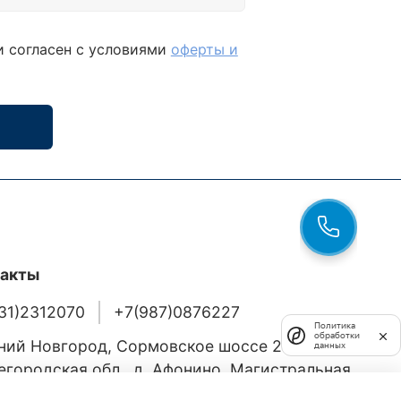
и согласен с условиями
оферты и
такты
31)2312070
+7(987)0876227
Политика
обработки
ий Новгород, Сормовское шоссе 24/36
данных
городская обл., д. Афонино, Магистральная
а