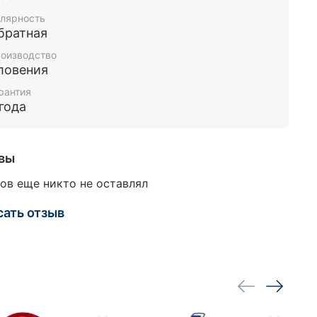
лярность
братная
оизводство
ловения
рантия
 года
вы
ов еще никто не оставлял
сать отзыв