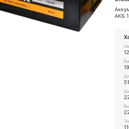
Акку
АКБ 1
Х
На
1
Ём
1
Дл
5
Ши
2
Вы
2
То
1