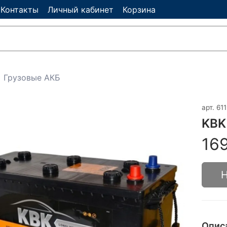
Контакты
Личный кабинет
Корзина
Грузовые АКБ
арт.
61
KBK
16
Н
Опис