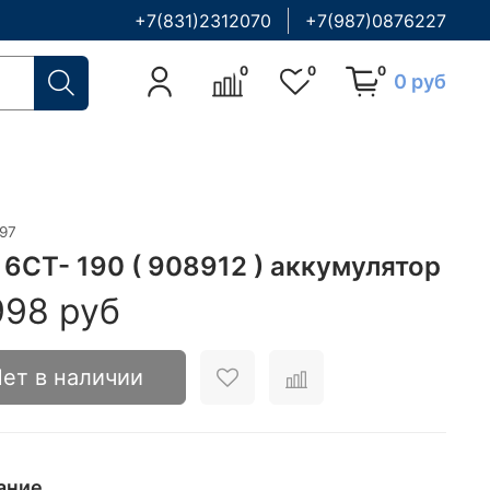
+7(831)2312070
+7(987)0876227
0
0
0
0 руб
197
 6CT- 190 ( 908912 ) аккумулятор
998 руб
ет в наличии
ание