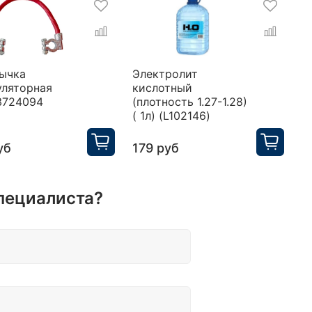
ычка
Электролит
П
уляторная
кислотный
у
3724094
(плотность 1.27-1.28)
H
( 1л) (L102146)
уб
179 руб
3
пециалиста?