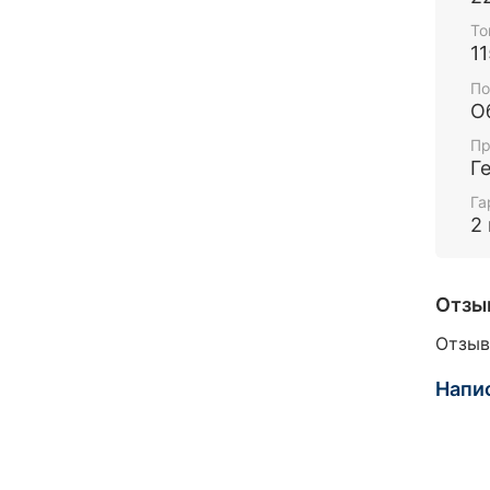
То
1
По
О
Пр
Г
Га
2
Отзы
Отзыв
Напи