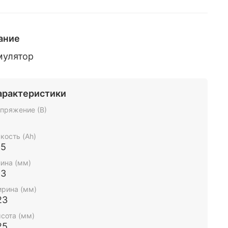
ание
мулятор
арактеристики
пряжение (В)
2
кость (Ah)
85
ина (мм)
13
рина (мм)
23
сота (мм)
25