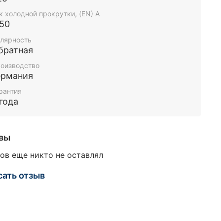
к холодной прокрутки, (EN) А
150
лярность
братная
оизводство
ермания
рантия
 года
вы
ов еще никто не оставлял
сать отзыв