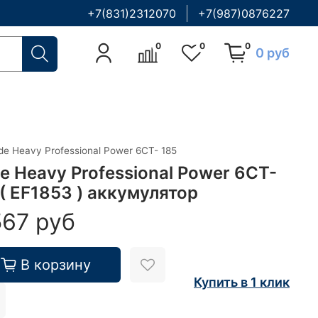
+7(831)2312070
+7(987)0876227
0
0
0
0 руб
de Heavy Professional Power 6СТ- 185
de Heavy Professional Power 6СТ-
 ( EF1853 ) аккумулятор
567 руб
В корзину
Купить в 1 клик