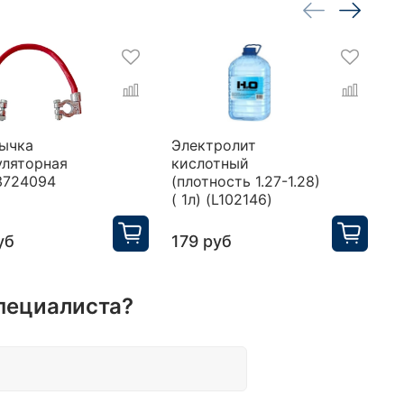
ычка
Электролит
П
уляторная
кислотный
у
3724094
(плотность 1.27-1.28)
H
( 1л) (L102146)
уб
179 руб
3
пециалиста?