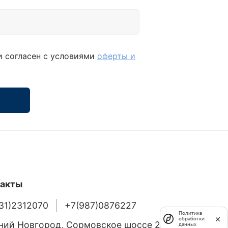
и согласен с условиями
оферты и
такты
31)2312070
+7(987)0876227
Политика
обработки
ий Новгород, Сормовское шоссе 24/36
данных