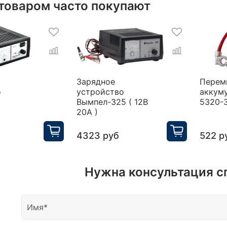
 товаром часто покупают
Зарядное
Перем
о
устройство
аккум
Вымпел-325 ( 12В
5320-
20А )
4323 руб
522 р
Нужна консультация с