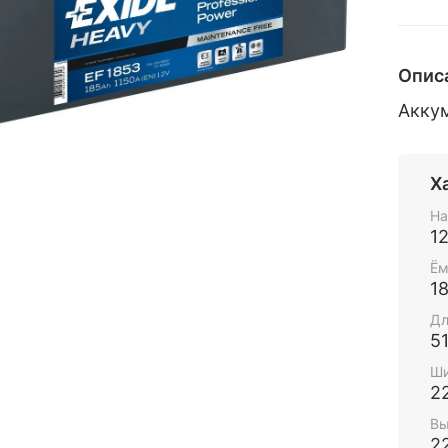
Опис
Акку
Х
На
1
Ём
1
Дл
5
Ши
2
Вы
2