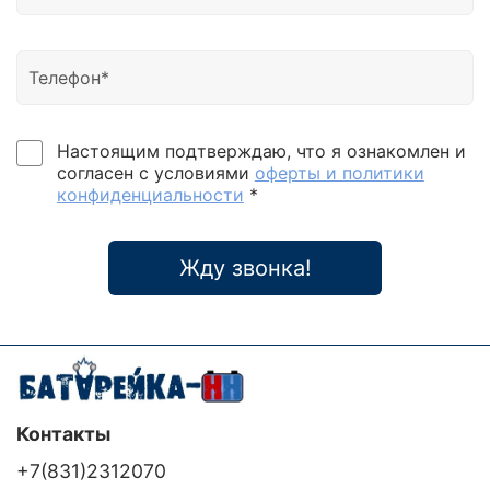
3 кВА 6-10 кВА 10-20 кВА GRV-1000 RM (LT) GRV-
2000, 3000 RM (LT) Основные технические
особенности ИБП Grand-Vision Двойное
преобразование напряжения, на выходе чистая
синусоида. Многопроцессорная технология
управления работой устройства. Удобная и
информативная ЖК-панель на передней панели
Настоящим подтверждаю, что я ознакомлен и
блока. Технология преобразования на базе IGBT-
согласен с условиями
оферты и политики
транзисторов. Широкий диапазон входных
конфиденциальности
*
напряжений. Функция холодного старта, т.е. запуск
ИБП в батарейном режиме без входной сети.
Функция автоматического тестирования.
Жду звонка!
Коммуникационный интерфейс RS-232. Слот для
установки дополнительного SNMP-адаптера.
Дополнительный SNMP-адаптер. Высокий КПД
устройства для экономии потребления
электроэнергии.
Контакты
+7(831)2312070