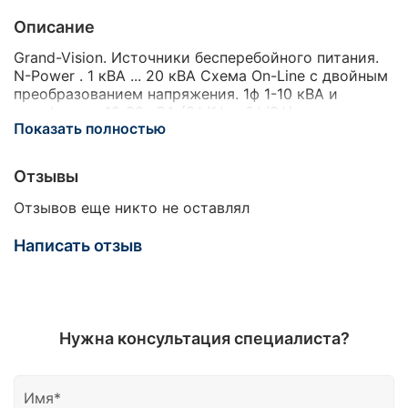
Описание
Grand-Vision. Источники бесперебойного питания.
N-Power . 1 кВА ... 20 кВА Схема On-Line с двойным
преобразованием напряжения. 1ф 1-10 кВА и
трехфазные 10-20 кВА (3ф/1ф и 3ф/3ф).
Показать полностью
Бесперебойное питание и защита компьютерного
оборудования, файловых серверов,
вычислительных залов, серверных помещений,
Отзывы
телекоммуникационных устройств, офисной
техники, музыкальных центров, домашних
Отзывов еще никто не оставлял
кинотеатров, газовых котлов, насосов, охранно-
пожарных сигнализаций, систем видеонаблюдения
Написать отзыв
и др. Grand-Vision это новая серия ИБП,
являющаяся дальнейшим развитием серии Mega-
Vision. Обеспечивает надежную защиту нагрузки от
всплесков напряжения, высоковольтных
импульсов, коммутационных переходных
Нужна консультация специалиста?
процессов, частотных отклонений, провалов
входного напряжения, электромагнитного шума,
долговременных проседаний входного напряжения,
а также полных аварий электроснабжения. 1 кВА 2-