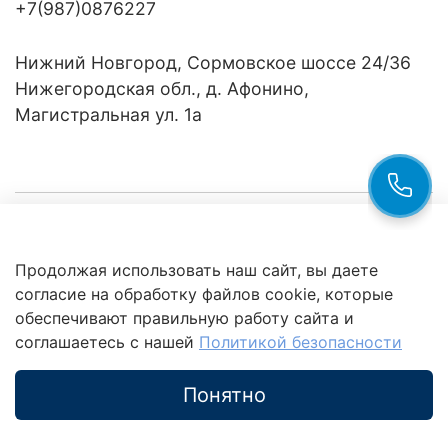
+7(987)0876227
Нижний Новгород, Сормовское шоссе 24/36
Нижегородская обл., д. Афонино,
Магистральная ул. 1а
Компания
Продолжая использовать наш сайт, вы даете
Клиентам
Политика
согласие на обработку файлов cookie, которые
обработки
данных
обеспечивают правильную работу сайта и
Это интересно
соглашаетесь с нашей
Политикой безопасности
Понятно
Каталог
Поиск
Корзина
Избранное
Профиль