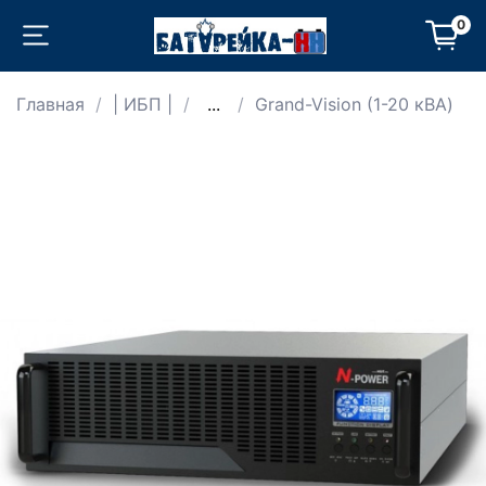
0
Главная
| ИБП |
...
Grand-Vision (1-20 кВА)