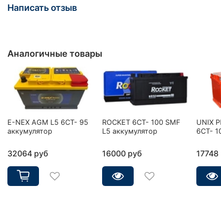
Написать отзыв
Аналогичные товары
E-NEX AGM L5 6CT- 95
ROCKET 6CT- 100 SMF
UNIX 
аккумулятор
L5 аккумулятор
6СТ- 1
32064 руб
16000 руб
17748