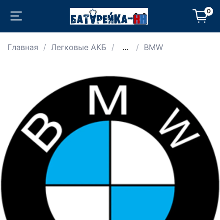
0
Главная
Легковые АКБ
...
BMW