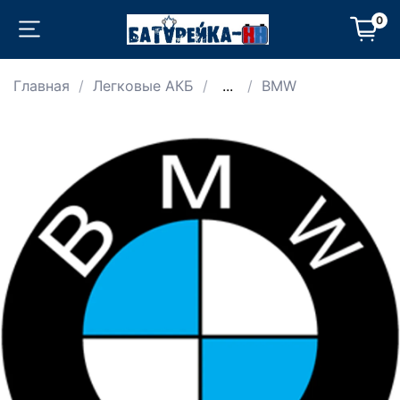
0
Главная
Легковые АКБ
...
BMW